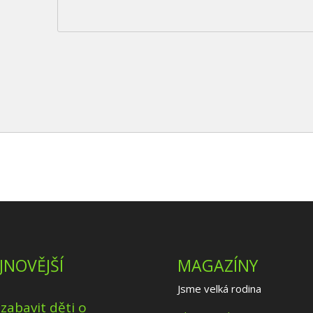
JNOVĚJŠÍ
MAGAZÍNY
Jsme velká rodina
 zabavit děti o