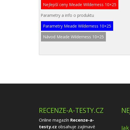
Nejlepší ceny Meade Wilderness 10×25
Parametry a info o produktu
Parametry Meade Wilderness 10×25
Návod Meade Wilderness 10×25
RECENZE-A-TESTY.CZ
NE
Online magazín
Recenze-a-
testy.cz
obsahuje zajímavé
Jak