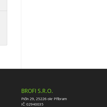
BROFI S.R.O.
Pičín 29, 25226 okr Příbram
IČ: 02940035