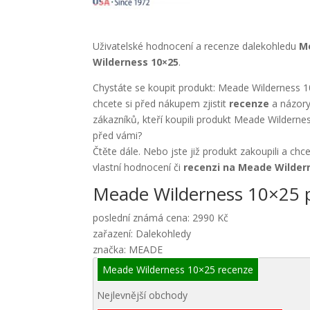
Uživatelské hodnocení a recenze dalekohledu
M
Wilderness 10×25
.
Chystáte se koupit produkt: Meade Wilderness 
chcete si před nákupem zjistit
recenze
a názory
zákazníků, kteří koupili produkt Meade Wildern
před vámi?
Čtěte dále. Nebo jste již produkt zakoupili a chc
vlastní hodnocení či
recenzi na Meade Wilder
Meade Wilderness 10×25 
poslední známá cena: 2990 Kč
zařazení: Dalekohledy
značka: MEADE
Meade Wilderness 10×25 recenze
Nejlevnější obchody