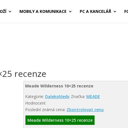
OŽÍ
MOBILY A KOMUNIKACE
PC A KANCELÁŘ
F
×25 recenze
Meade Wilderness 10×25 recenze
Kategorie:
Dalekohledy
Značka:
MEADE
Hodnocení:
Poslední známá cena:
Zkontrolovat cenu
Meade Wilderness 10×25 recenze