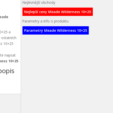
Nejlevnější obchody
Nejlepší ceny Meade Wilderness 10×25
eade
Parametry a info o produktu
Parametry Meade Wilderness 10×25
10×25 a
 ostatních
ess 10×25
ete napsat
ness 10×25
popis