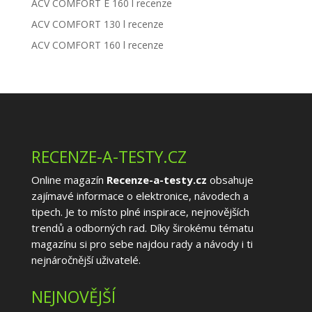
ACV COMFORT E 160 l recenze
ACV COMFORT 130 l recenze
ACV COMFORT 160 l recenze
RECENZE-A-TESTY.CZ
Online magazín
Recenze-a-testy.cz
obsahuje
zajímavé informace o elektronice, návodech a
tipech. Je to místo plné inspirace, nejnovějších
trendů a odborných rad. Díky širokému tématu
magazínu si pro sebe najdou rady a návody i ti
nejnáročnější uživatelé.
NEJNOVĚJŠÍ