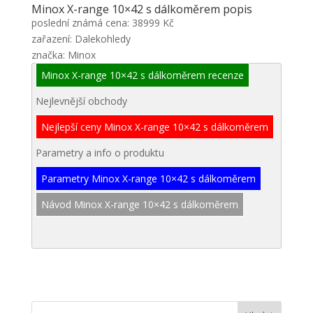
Minox X-range 10×42 s dálkoměrem popis
poslední známá cena: 38999 Kč
zařazení: Dalekohledy
značka: Minox
Minox X-range 10×42 s dálkoměrem recenze
Nejlevnější obchody
Nejlepší ceny Minox X-range 10×42 s dálkoměrem
Parametry a info o produktu
Parametry Minox X-range 10×42 s dálkoměrem
Návod Minox X-range 10×42 s dálkoměrem