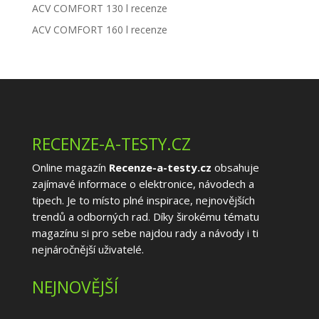
ACV COMFORT 130 l recenze
ACV COMFORT 160 l recenze
RECENZE-A-TESTY.CZ
Online magazín
Recenze-a-testy.cz
obsahuje
zajímavé informace o elektronice, návodech a
tipech. Je to místo plné inspirace, nejnovějších
trendů a odborných rad. Díky širokému tématu
magazínu si pro sebe najdou rady a návody i ti
nejnáročnější uživatelé.
NEJNOVĚJŠÍ