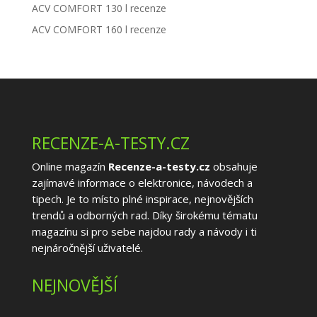
ACV COMFORT 130 l recenze
ACV COMFORT 160 l recenze
RECENZE-A-TESTY.CZ
Online magazín
Recenze-a-testy.cz
obsahuje
zajímavé informace o elektronice, návodech a
tipech. Je to místo plné inspirace, nejnovějších
trendů a odborných rad. Díky širokému tématu
magazínu si pro sebe najdou rady a návody i ti
nejnáročnější uživatelé.
NEJNOVĚJŠÍ