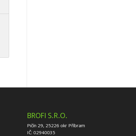
BROFI S.R.O.
Pičín 29, 25226 okr Příbram
IČ: 02940035