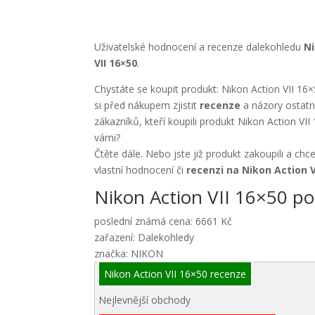
Uživatelské hodnocení a recenze dalekohledu
Ni
VII 16×50
.
Chystáte se koupit produkt: Nikon Action VII 16
si před nákupem zjistit
recenze
a názory ostatn
zákazníků, kteří koupili produkt Nikon Action VI
vámi?
Čtěte dále. Nebo jste již produkt zakoupili a chc
vlastní hodnocení či
recenzi na Nikon Action V
Nikon Action VII 16×50 po
poslední známá cena: 6661 Kč
zařazení: Dalekohledy
značka: NIKON
Nikon Action VII 16×50 recenze
Nejlevnější obchody