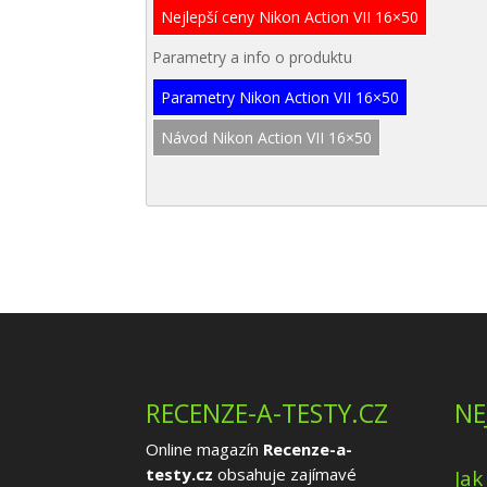
Nejlepší ceny Nikon Action VII 16×50
Parametry a info o produktu
Parametry Nikon Action VII 16×50
Návod Nikon Action VII 16×50
RECENZE-A-TESTY.CZ
NE
Online magazín
Recenze-a-
testy.cz
obsahuje zajímavé
Jak