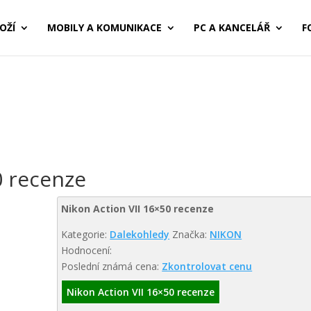
OŽÍ
MOBILY A KOMUNIKACE
PC A KANCELÁŘ
F
0 recenze
Nikon Action VII 16×50 recenze
Kategorie:
Dalekohledy
Značka:
NIKON
Hodnocení:
Poslední známá cena:
Zkontrolovat cenu
Nikon Action VII 16×50 recenze