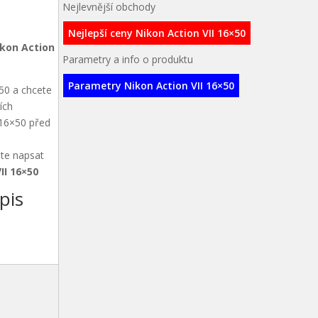
Nejlevnější obchody
Nejlepší ceny Nikon Action VII 16×50
kon Action
Parametry a info o produktu
Parametry Nikon Action VII 16×50
×50 a chcete
ích
I 16×50 před
ete napsat
II 16×50
pis