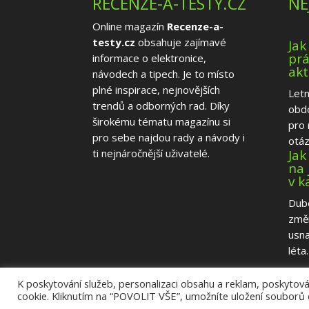
RECENZE-A-TESTY.CZ
NE
Online magazín
Recenze-a-
testy.cz
obsahuje zajímavé
Jak
prá
informace o elektronice,
akt
návodech a tipech. Je to místo
plné inspirace, nejnovějších
Letn
trendů a odborných rad. Díky
obd
širokému tématu magazínu si
pro 
pro sebe najdou rady a návody i
otázk
Jak
ti nejnáročnější uživatelé.
na 
v 
Dube
změ
usna
léta. 
K poskytování služeb, personalizaci obsahu a reklam, poskytován
cookie. Kliknutím na “POVOLIT VŠE”, umožníte uložení souborů 