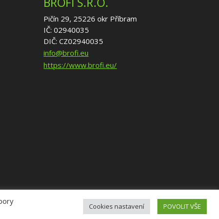
BROFI S.R.O.
Pičín 29, 25226 okr Příbram
IČ: 02940035
DIČ: CZ02940035
info@brofi.eu
https://www.brofi.eu/
ubory
Cookies nastavení
POVOLIT VŠE