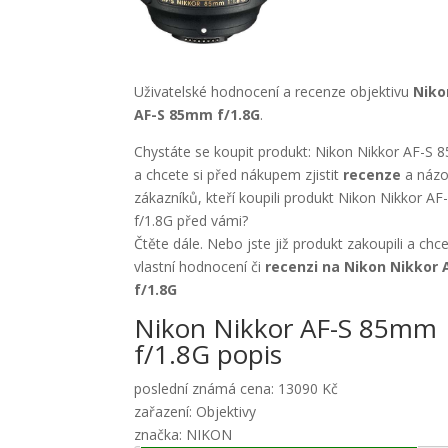
Uživatelské hodnocení a recenze objektivu
Niko
AF-S 85mm f/1.8G
.
Chystáte se koupit produkt: Nikon Nikkor AF-S 
a chcete si před nákupem zjistit
recenze
a názo
zákazníků, kteří koupili produkt Nikon Nikkor 
f/1.8G před vámi?
Čtěte dále. Nebo jste již produkt zakoupili a chc
vlastní hodnocení či
recenzi na Nikon Nikkor
f/1.8G
Nikon Nikkor AF-S 85mm
f/1.8G popis
poslední známá cena: 13090 Kč
zařazení: Objektivy
značka: NIKON