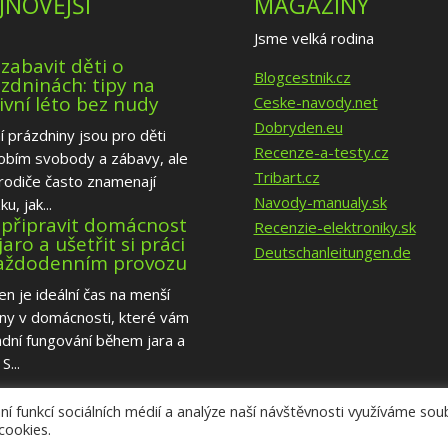
JNOVĚJŠÍ
MAGAZÍNY
Jsme velká rodina
 zabavit děti o
Blogcestnik.cz
zdninách: tipy na
ivní léto bez nudy
Ceske-navody.net
Dobryden.eu
í prázdniny jsou pro děti
Recenze-a-testy.cz
obím svobody a zábavy, ale
Tribart.cz
rodiče často znamenají
Navody-manualy.sk
u, jak...
 připravit domácnost
Recenzie-elektroniky.sk
jaro a ušetřit si práci
Deutschanleitungen.de
každodenním provozu
n je ideální čas na menší
ny v domácnosti, které vám
dní fungování během jara a
S...
í funkcí sociálních médií a analýze naší návštěvnosti využíváme so
cookies.