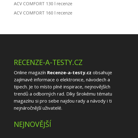
ACV COMFORT 130 l recenze
ACV COMFORT 160 l recenze
RECENZE-A-TESTY.CZ
Online magazín
Recenze-a-testy.cz
obsahuje
zajímavé informace o elektronice, návodech a
tipech. Je to místo plné inspirace, nejnovějších
trendů a odborných rad. Díky širokému tématu
magazínu si pro sebe najdou rady a návody i ti
nejnáročnější uživatelé.
NEJNOVĚJŠÍ