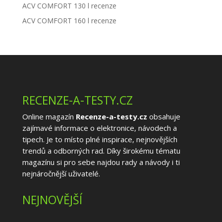
ACV COMFORT 130 l recenze
ACV COMFORT 160 l recenze
RECENZE-A-TESTY.CZ
Online magazín
Recenze-a-testy.cz
obsahuje
zajímavé informace o elektronice, návodech a
tipech. Je to místo plné inspirace, nejnovějších
trendů a odborných rad. Díky širokému tématu
magazínu si pro sebe najdou rady a návody i ti
nejnáročnější uživatelé.
NEJNOVĚJŠÍ