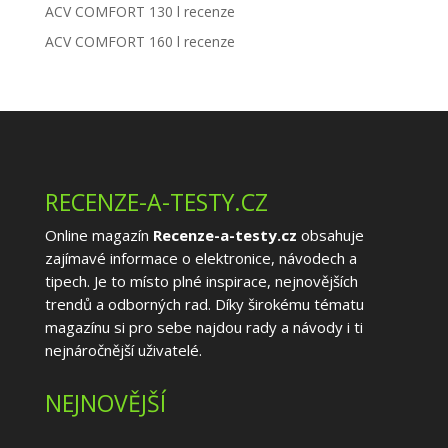
ACV COMFORT 130 l recenze
ACV COMFORT 160 l recenze
RECENZE-A-TESTY.CZ
Online magazín
Recenze-a-testy.cz
obsahuje
zajímavé informace o elektronice, návodech a
tipech. Je to místo plné inspirace, nejnovějších
trendů a odborných rad. Díky širokému tématu
magazínu si pro sebe najdou rady a návody i ti
nejnáročnější uživatelé.
NEJNOVĚJŠÍ