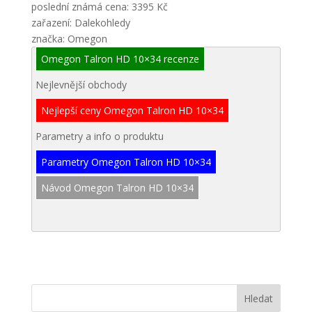
poslední známá cena: 3395 Kč
zařazení: Dalekohledy
značka: Omegon
Omegon Talron HD 10×34 recenze
Nejlevnější obchody
Nejlepší ceny Omegon Talron HD 10×34
Parametry a info o produktu
Parametry Omegon Talron HD 10×34
Návod Omegon Talron HD 10×34