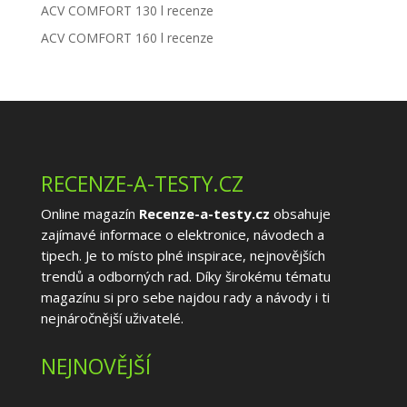
ACV COMFORT 130 l recenze
ACV COMFORT 160 l recenze
RECENZE-A-TESTY.CZ
Online magazín
Recenze-a-testy.cz
obsahuje
zajímavé informace o elektronice, návodech a
tipech. Je to místo plné inspirace, nejnovějších
trendů a odborných rad. Díky širokému tématu
magazínu si pro sebe najdou rady a návody i ti
nejnáročnější uživatelé.
NEJNOVĚJŠÍ