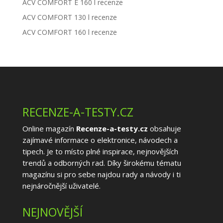
ACV COMFORT E 160 l recenze
ACV COMFORT 130 l recenze
ACV COMFORT 160 l recenze
RECENZE-A-TESTY.CZ
Online magazín
Recenze-a-testy.cz
obsahuje
zajímavé informace o elektronice, návodech a
tipech. Je to místo plné inspirace, nejnovějších
trendů a odborných rad. Díky širokému tématu
magazínu si pro sebe najdou rady a návody i ti
nejnáročnější uživatelé.
NEJNOVĚJŠÍ