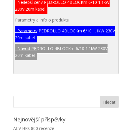
Nejlepší ceny PEDROLLO 4BLOCKm 6/10 1.1kW
230V 20m kabel
Parametry a info o produktu
Parametry PEDROLLO 4BLOCKm 6/10 1.1kW 230V
20m kabel
Návod PEDROLLO 4BLOCKm 6/10 1.1kW 230V
20m kabel
Nejnovější příspěvky
ACV HRs 800 recenze