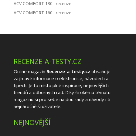
ACV COMFORT 130 l recenze
ACV COMFORT 160 l recenze
RECENZE-A-TESTY.CZ
Online magazín
Recenze-a-testy.cz
obsahuje
zajímavé informace o elektronice, návodech a
tipech. Je to místo plné inspirace, nejnovějších
trendů a odborných rad. Díky širokému tématu
magazínu si pro sebe najdou rady a návody i ti
nejnáročnější uživatelé.
NEJNOVĚJŠÍ