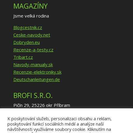
MAGAZÍNY
Jsme velká rodina
Blogcestnik.cz
Ceske-navody.net
Dobryden.eu
Recenze-a-testy.cz
Tribart.cz
Navody-manualy.sk
Recenzie-elektroniky.sk
Deutschanleitungen.de
BROFI S.R.O.
Pičín 29, 25226 okr Příbram
IČ: 02940035
K poskytování služeb, personalizaci obsahu a reklam,
DIČ: CZ02940035
poskytování funkcí sociálních médií a analýze naší
info@brofi.eu
návštěvnosti využíváme soubory cookie. Kliknutím na