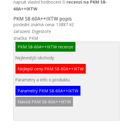
napsat vlastní hodnocení či
recenzi na PKM S8-
60A++IXTW
PKM S8-60A++IXTW popis
poslední známá cena: 13887 Kč
zařazení: Digestoře
značka: PKM
PKM S8-60A++IXTW recenze
Nejlevnější obchody
Nejlepší ceny PKM S8-60A++IXTW
Parametry a info o produktu
Parametry PKM S8-60A++IXTW
Návod PKM S8-60A++IXTW