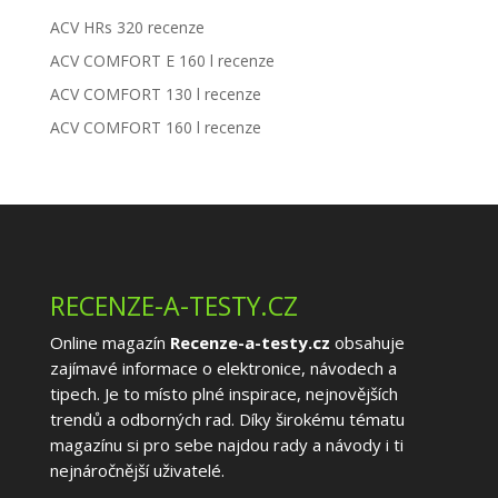
ACV HRs 320 recenze
ACV COMFORT E 160 l recenze
ACV COMFORT 130 l recenze
ACV COMFORT 160 l recenze
RECENZE-A-TESTY.CZ
Online magazín
Recenze-a-testy.cz
obsahuje
zajímavé informace o elektronice, návodech a
tipech. Je to místo plné inspirace, nejnovějších
trendů a odborných rad. Díky širokému tématu
magazínu si pro sebe najdou rady a návody i ti
nejnáročnější uživatelé.