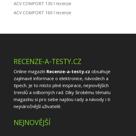
ACV COMFORT 130 l recenze
ACV COMFORT 160 l recenze
RECENZE-A-TESTY.CZ
Online magazín
Recenze-a-testy.cz
obsahuje
zajímavé informace o elektronice, návodech a
tipech. Je to místo plné inspirace, nejnovějších
trendů a odborných rad. Díky širokému tématu
magazínu si pro sebe najdou rady a návody i ti
nejnáročnější uživatelé.
NEJNOVĚJŠÍ