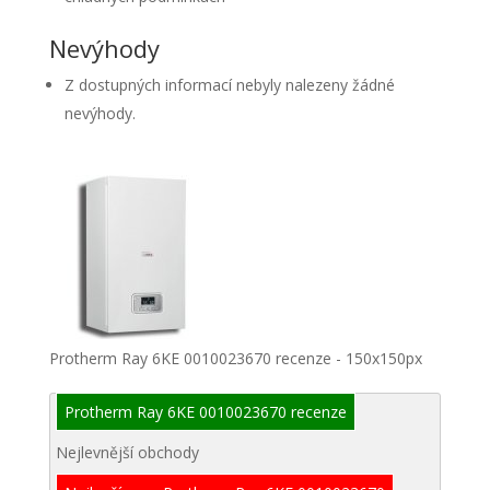
Nevýhody
Z dostupných informací nebyly nalezeny žádné
nevýhody.
Protherm Ray 6KE 0010023670 recenze - 150x150px
Protherm Ray 6KE 0010023670 recenze
Nejlevnější obchody