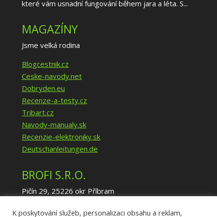
které vám usnadní fungování během jara a léta. S...
MAGAZÍNY
Jsme velká rodina
Blogcestnik.cz
Ceske-navody.net
Dobryden.eu
Recenze-a-testy.cz
Tribart.cz
Navody-manualy.sk
Recenzie-elektroniky.sk
Deutschanleitungen.de
BROFI S.R.O.
Pičín 29, 25226 okr Příbram
IČ: 02940035
K poskytování služeb, personalizaci obsahu a reklam,
DIČ: CZ02940035