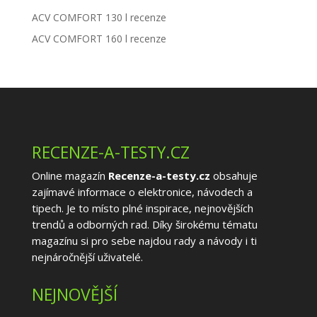
ACV COMFORT 130 l recenze
ACV COMFORT 160 l recenze
RECENZE-A-TESTY.CZ
Online magazín
Recenze-a-testy.cz
obsahuje
zajímavé informace o elektronice, návodech a
tipech. Je to místo plné inspirace, nejnovějších
trendů a odborných rad. Díky širokému tématu
magazínu si pro sebe najdou rady a návody i ti
nejnáročnější uživatelé.
NEJNOVĚJŠÍ