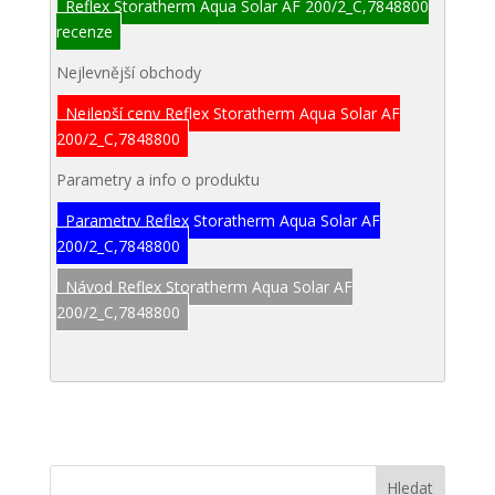
Reflex Storatherm Aqua Solar AF 200/2_C,7848800
recenze
Nejlevnější obchody
Nejlepší ceny Reflex Storatherm Aqua Solar AF
200/2_C,7848800
Parametry a info o produktu
Parametry Reflex Storatherm Aqua Solar AF
200/2_C,7848800
Návod Reflex Storatherm Aqua Solar AF
200/2_C,7848800