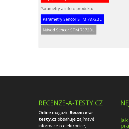
Parametry a info o produktu
Parametry Sencor STM 7872BL
Návod Sencor STM 7872BL
RECENZE-A-TESTY.CZ
NE
Online magazín
Recenze-a-
testy.cz
obsahuje zajímavé
Jak
prá
informace o elektronice,