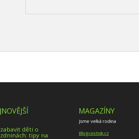
JNOVĚJŠÍ
MAGAZÍNY
Jsme velká rodina
 zabavit děti o
Blogcestnik.cz
zdninách: tipy na