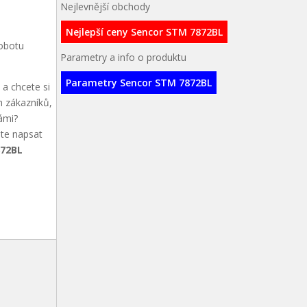
Nejlevnější obchody
Nejlepší ceny Sencor STM 7872BL
robotu
Parametry a info o produktu
Parametry Sencor STM 7872BL
a chcete si
h zákazníků,
ámi?
ete napsat
872BL