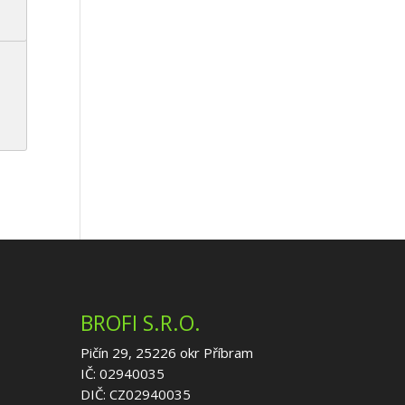
BROFI S.R.O.
Pičín 29, 25226 okr Příbram
IČ: 02940035
DIČ: CZ02940035