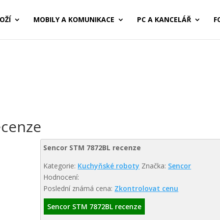
OŽÍ
MOBILY A KOMUNIKACE
PC A KANCELÁŘ
F
ecenze
Sencor STM 7872BL recenze
Kategorie:
Kuchyňské roboty
Značka:
Sencor
Hodnocení:
Poslední známá cena:
Zkontrolovat cenu
Sencor STM 7872BL recenze