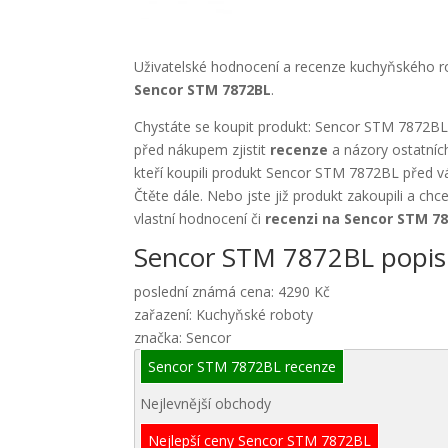
Uživatelské hodnocení a recenze kuchyňského 
Sencor STM 7872BL
.
Chystáte se koupit produkt: Sencor STM 7872BL 
před nákupem zjistit
recenze
a názory ostatníc
kteří koupili produkt Sencor STM 7872BL před v
Čtěte dále. Nebo jste již produkt zakoupili a chc
vlastní hodnocení či
recenzi na Sencor STM 7
Sencor STM 7872BL popis
poslední známá cena: 4290 Kč
zařazení: Kuchyňské roboty
značka: Sencor
Sencor STM 7872BL recenze
Nejlevnější obchody
Nejlepší ceny Sencor STM 7872BL