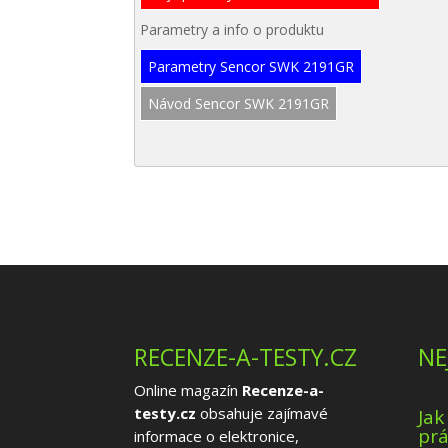
Parametry a info o produktu
Parametry Sencor SWK 2191GR
Návod Sencor SWK 2191GR
RECENZE-A-TESTY.CZ
NE
Online magazín
Recenze-a-
testy.cz
obsahuje zajímavé
Jak
prá
informace o elektronice,