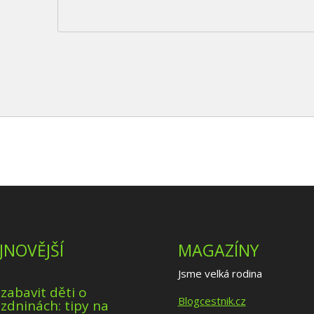
JNOVĚJŠÍ
MAGAZÍNY
Jsme velká rodina
 zabavit děti o
Blogcestnik.cz
zdninách: tipy na