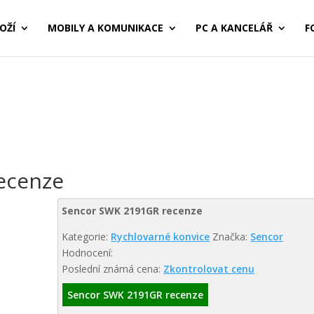
OŽÍ
MOBILY A KOMUNIKACE
PC A KANCELÁŘ
F
ecenze
Sencor SWK 2191GR recenze
Kategorie:
Rychlovarné konvice
Značka:
Sencor
Hodnocení:
Poslední známá cena:
Zkontrolovat cenu
Sencor SWK 2191GR recenze