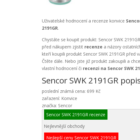
Uživatelské hodnocení a recenze konvice
Senco
2191GR
.
Chystáte se koupit produkt: Sencor SWK 2191GR 
před nákupem zjistit
recenze
a názory ostatníc
kteří koupili produkt Sencor SWK 2191GR před 
Čtěte dále. Nebo jste již produkt zakoupili a chc
vlastní hodnocení či
recenzi na Sencor SWK 2
Sencor SWK 2191GR popi
poslední známá cena: 699 Kč
zařazení: Konvice
značka: Sencor
Sencor SWK 2191GR recenze
Nejlevnější obchody
Nejlepší ceny Sencor SWK 2191GR