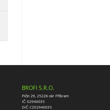
BROFI S.R.O.
Pičín 29, 25226 okr Příbram
IČ: 02940035
DIČ: CZ02940035