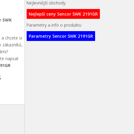
Nejlevnější obchody
Nejlepší ceny Sencor SWK 2191GR
r SWK
Parametry a info o produktu
Parametry Sencor SWK 2191GR
a chcete si
h zákazníků,
vámi?
ete napsat
191GR
s