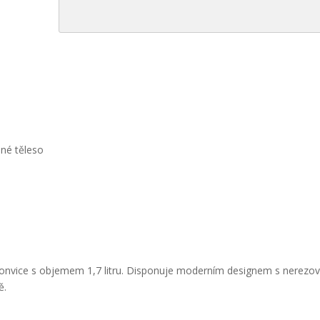
pné těleso
 konvice s objemem 1,7 litru. Disponuje moderním designem s nerez
ě.