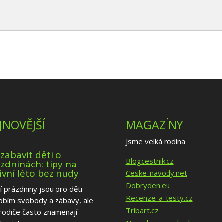
JNOVĚJŠÍ
MAGAZÍNY
Jsme velká rodina
 zabavit děti o
Blogcestnik.cz
zdninách: tipy na
ivní léto bez nudy
Ceske-navody.net
Dobryden.eu
í prázdniny jsou pro děti
Recenze-a-testy.cz
obím svobody a zábavy, ale
Tribart.cz
rodiče často znamenají