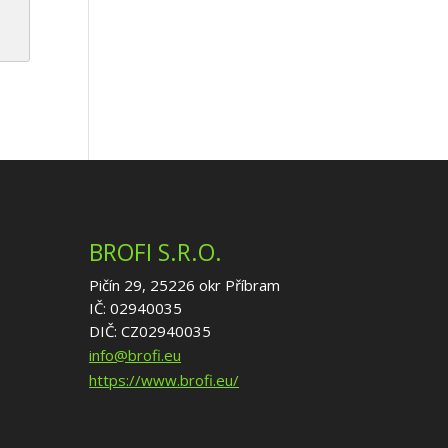
BROFI S.R.O.
Pičín 29, 25226 okr Příbram
IČ: 02940035
DIČ: CZ02940035
info@brofi.eu
https://www.brofi.eu/