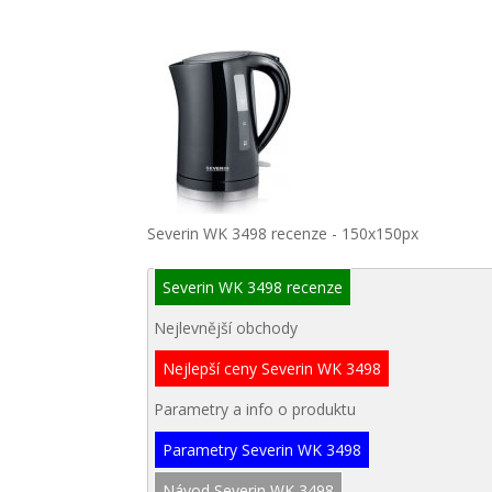
Severin WK 3498 recenze - 150x150px
Severin WK 3498 recenze
Nejlevnější obchody
Nejlepší ceny Severin WK 3498
Parametry a info o produktu
Parametry Severin WK 3498
Návod Severin WK 3498