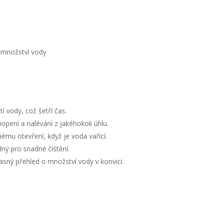
í množství vody
 vody, což šetří čas.
ení a nalévání z jakéhokoli úhlu.
mu otevření, když je voda vařící.
ný pro snadné čištění.
jasný přehled o množství vody v konvici.