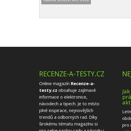
RECENZE-A-TESTY.CZ
NE
Online magazín
Recenze-a-
testy.cz
obsahuje zajímavé
Jak
prá
informace o elektronice,
akt
návodech a tipech. Je to místo
plné inspirace, nejnovějších
Letn
trendů a odborných rad. Díky
obd
širokému tématu magazínu si
pro 
pro sebe najdou rady a návody i