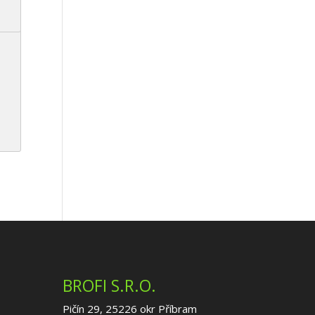
BROFI S.R.O.
Pičín 29, 25226 okr Příbram