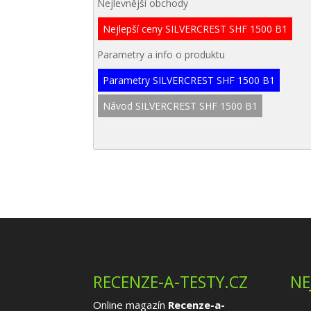
Nejlevnější obchody
Nejlepší ceny SILVERCREST SHF 1500 B1
Parametry a info o produktu
Parametry SILVERCREST SHF 1500 B1
Návod SILVERCREST SHF 1500 B1
RECENZE-A-TESTY.CZ
NE
Online magazín
Recenze-a-