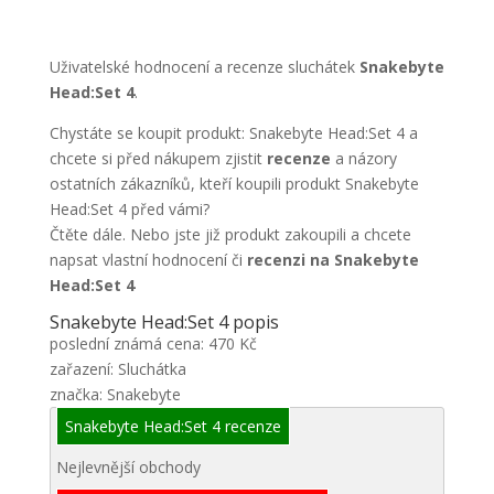
Uživatelské hodnocení a recenze sluchátek
Snakebyte
Head:Set 4
.
Chystáte se koupit produkt: Snakebyte Head:Set 4 a
chcete si před nákupem zjistit
recenze
a názory
ostatních zákazníků, kteří koupili produkt Snakebyte
Head:Set 4 před vámi?
Čtěte dále. Nebo jste již produkt zakoupili a chcete
napsat vlastní hodnocení či
recenzi na Snakebyte
Head:Set 4
Snakebyte Head:Set 4 popis
poslední známá cena: 470 Kč
zařazení: Sluchátka
značka: Snakebyte
Snakebyte Head:Set 4 recenze
Nejlevnější obchody