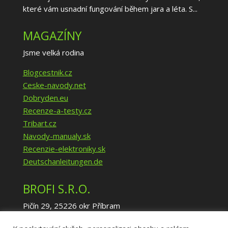
které vám usnadní fungování během jara a léta. S...
MAGAZÍNY
Jsme velká rodina
Blogcestnik.cz
Ceske-navody.net
Dobryden.eu
Recenze-a-testy.cz
Tribart.cz
Navody-manualy.sk
Recenzie-elektroniky.sk
Deutschanleitungen.de
BROFI S.R.O.
Pičín 29, 25226 okr Příbram
IČ: 02940035