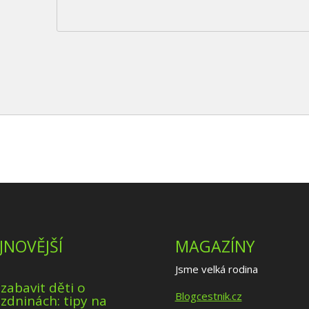
JNOVĚJŠÍ
MAGAZÍNY
Jsme velká rodina
 zabavit děti o
Blogcestnik.cz
zdninách: tipy na