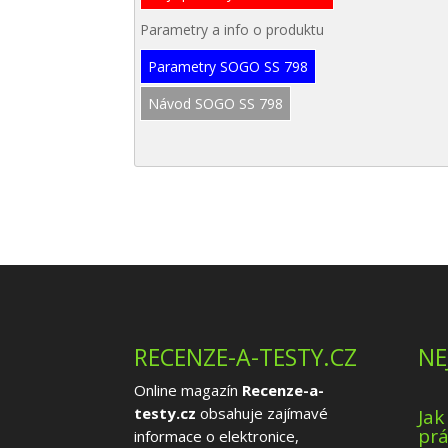
Parametry a info o produktu
Parametry SOGO SS 798
Návod SOGO SS 798
RECENZE-A-TESTY.CZ
NE
Online magazín
Recenze-a-
testy.cz
obsahuje zajímavé
Jak
prá
informace o elektronice,