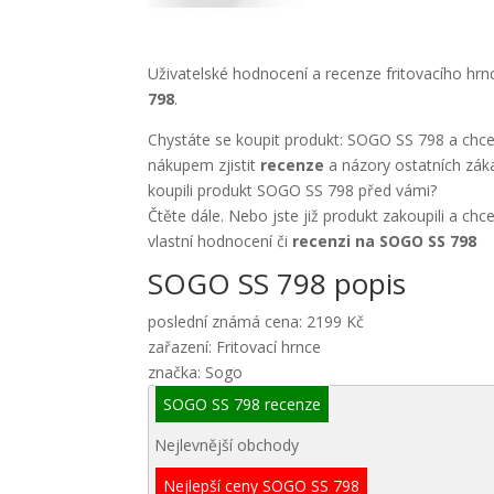
Uživatelské hodnocení a recenze fritovacího hr
798
.
Chystáte se koupit produkt: SOGO SS 798 a chce
nákupem zjistit
recenze
a názory ostatních záka
koupili produkt SOGO SS 798 před vámi?
Čtěte dále. Nebo jste již produkt zakoupili a chc
vlastní hodnocení či
recenzi na SOGO SS 798
SOGO SS 798 popis
poslední známá cena: 2199 Kč
zařazení: Fritovací hrnce
značka: Sogo
SOGO SS 798 recenze
Nejlevnější obchody
Nejlepší ceny SOGO SS 798