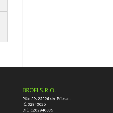
BROFI S.R.O.
Pičín 29, 25226 okr Příbram
IČ: 02940035
DIČ: CZ02940035