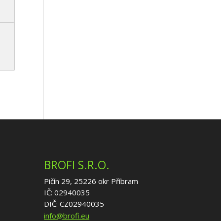
BROFI S.R.O.
Pičín 29, 25226 okr Příbram
IČ: 02940035
DIČ: CZ02940035
info@brofi.eu