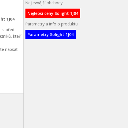
Nejlevnější obchody
Nejlepší ceny Solight 1J04
ght 1J04
.
Parametry a info o produktu
 si před
Parametry Solight 1J04
zníků, kteří
ete napsat