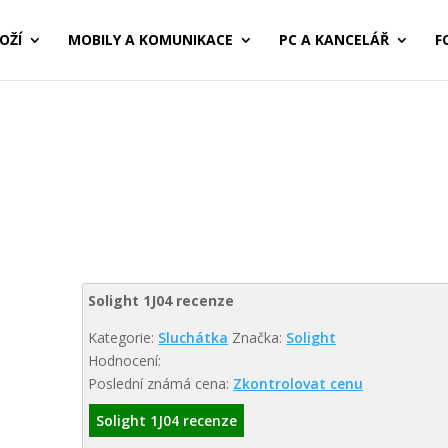
OŽÍ
MOBILY A KOMUNIKACE
PC A KANCELÁŘ
F
Solight 1J04 recenze
Kategorie:
Sluchátka
Značka:
Solight
Hodnocení:
Poslední známá cena:
Zkontrolovat cenu
Solight 1J04 recenze