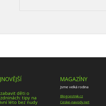
JNOVĚJŠÍ
MAGAZÍNY
Jsme velká rodina
 zabavit děti o
Blogcestnik.cz
zdninách: tipy na
ivní léto bez nudy
Ceske-navody.net