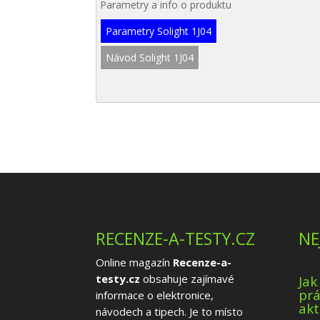
Parametry a info o produktu
Parametry Solight 1J04
Návod Solight 1J04
RECENZE-A-TESTY.CZ
NE
Online magazín
Recenze-a-
testy.cz
obsahuje zajímavé
Jak
prá
informace o elektronice,
akt
návodech a tipech. Je to místo