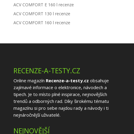
ACV COMFORT E 160 l recenze
ACV COMFORT 130 l recenze
ACV COMFORT 160 l recenze
RECENZE-A-TESTY.CZ
Online magazín
Recenze-a-testy.cz
obsahuje
zajímavé informace o elektronice, návodech a
tipech. Je to místo plné inspirace, nejnovějších
trendů a odborných rad. Díky širokému tématu
magazínu si pro sebe najdou rady a návody i ti
nejnáročnější uživatelé.
NEJNOVĚJŠÍ