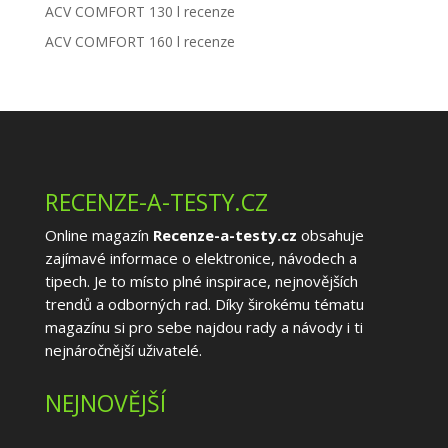
ACV COMFORT 130 l recenze
ACV COMFORT 160 l recenze
RECENZE-A-TESTY.CZ
Online magazín
Recenze-a-testy.cz
obsahuje
zajímavé informace o elektronice, návodech a
tipech. Je to místo plné inspirace, nejnovějších
trendů a odborných rad. Díky širokému tématu
magazínu si pro sebe najdou rady a návody i ti
nejnáročnější uživatelé.
NEJNOVĚJŠÍ