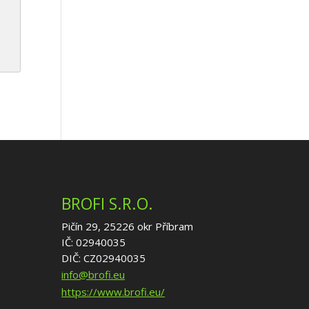
BROFI S.R.O.
Pičín 29, 25226 okr Příbram
IČ: 02940035
DIČ: CZ02940035
info@brofi.eu
https://www.brofi.eu/