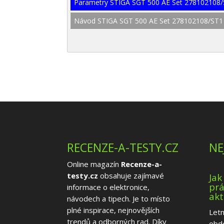
Parametry STIGA SGT 500 AE Set 278102108
Návod STIGA SGT 500 AE Set 278102108/ST1
RECENZE-A-TESTY.CZ
NE
Online magazín
Recenze-a-
testy.cz
obsahuje zajímavé
Jak
prá
informace o elektronice,
akt
návodech a tipech. Je to místo
plné inspirace, nejnovějších
Letn
trendů a odborných rad. Díky
obd