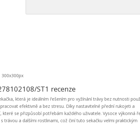
- 300x300px
 278102108/ST1 recenze
čka, která je ideálním řešením pro vyžínání trávy bez nutnosti použ
racovat efektivně a bez stresu. Díky nastavitelné přední rukojeti a
tí, které se přizpůsobí potřebám každého uživatele. Vysoce výkonná ř
ci s trávou a dalšími rostlinami, což činí tuto sekačku velmi praktickým