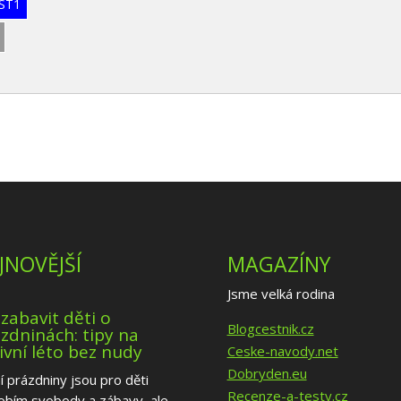
/ST1
JNOVĚJŠÍ
MAGAZÍNY
Jsme velká rodina
 zabavit děti o
Blogcestnik.cz
zdninách: tipy na
ivní léto bez nudy
Ceske-navody.net
Dobryden.eu
í prázdniny jsou pro děti
Recenze-a-testy.cz
obím svobody a zábavy, ale