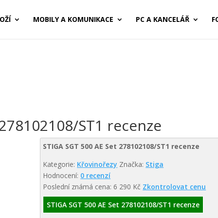
OŽÍ
MOBILY A KOMUNIKACE
PC A KANCELÁŘ
F
 278102108/ST1 recenze
STIGA SGT 500 AE Set 278102108/ST1 recenze
Kategorie:
Křovinořezy
Značka:
Stiga
Hodnocení:
0 recenzí
Poslední známá cena: 6 290 Kč
Zkontrolovat cenu
STIGA SGT 500 AE Set 278102108/ST1 recenze