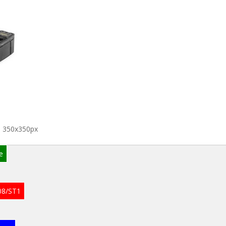
- 350x350px
e
08/ST1