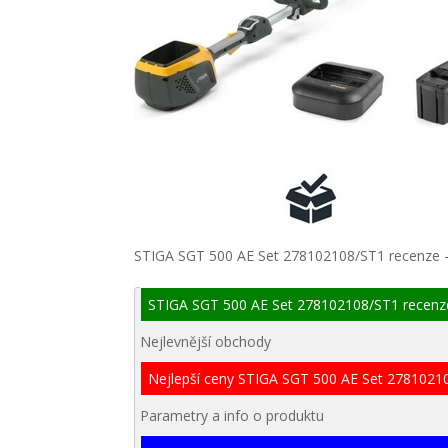
STIGA SGT 500 AE Set 278102108/ST1 recenze 
STIGA SGT 500 AE Set 278102108/ST1 recenz
Nejlevnější obchody
Nejlepší ceny STIGA SGT 500 AE Set 2781021
Parametry a info o produktu