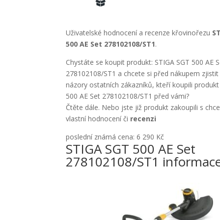
Uživatelské hodnocení a recenze křovinořezu
S
500 AE Set 278102108/ST1
.
Chystáte se koupit produkt: STIGA SGT 500 AE S
278102108/ST1 a chcete si před nákupem zjisti
názory ostatních zákazníků, kteří koupili produ
500 AE Set 278102108/ST1 před vámi?
Čtěte dále. Nebo jste již produkt zakoupili s chc
vlastní hodnocení či
recenzi
poslední známá cena: 6 290 Kč
STIGA SGT 500 AE Set
278102108/ST1 informac