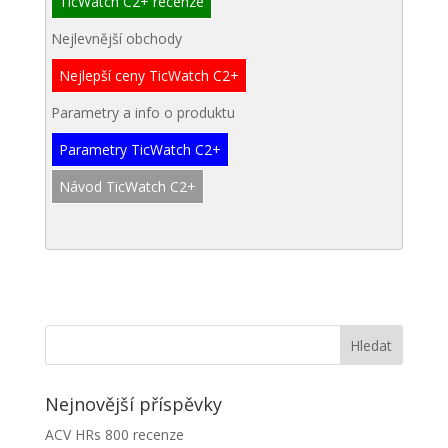
TicWatch C2+ recenze
Nejlevnější obchody
Nejlepší ceny TicWatch C2+
Parametry a info o produktu
Parametry TicWatch C2+
Návod TicWatch C2+
Nejnovější příspěvky
ACV HRs 800 recenze