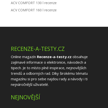
ACV COMFORT 130 l recenze
ACV COMFORT 160 l recenze
RECENZE-A-TESTY.CZ
Online magazín
Recenze-a-testy.cz
obsahuje
zajímavé informace o elektronice, návodech a
tipech. Je to místo plné inspirace, nejnovějších
trendů a odborných rad. Díky širokému tématu
magazínu si pro sebe najdou rady a návody i ti
nejnáročnější uživatelé.
NEJNOVĚJŠÍ