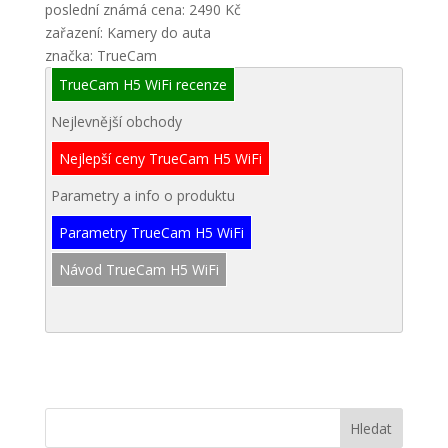
poslední známá cena: 2490 Kč
zařazení: Kamery do auta
značka: TrueCam
TrueCam H5 WiFi recenze
Nejlevnější obchody
Nejlepší ceny TrueCam H5 WiFi
Parametry a info o produktu
Parametry TrueCam H5 WiFi
Návod TrueCam H5 WiFi