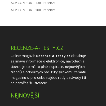
ACV COMFORT 130 l recenze
ACV COMFORT 160 l recenze
RECENZE-A-TESTY.CZ
Online magazín
Recenze-a-testy.cz
obsahuje
zajímavé informace o elektronice, návodech a
tipech. Je to místo plné inspirace, nejnovějších
trendů a odborných rad. Díky širokému tématu
magazínu si pro sebe najdou rady a návody i ti
nejnáročnější uživatelé.
NEJNOVĚJŠÍ