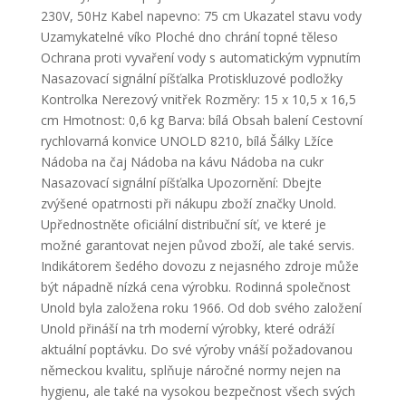
230V, 50Hz Kabel napevno: 75 cm Ukazatel stavu vody
Uzamykatelné víko Ploché dno chrání topné těleso
Ochrana proti vyvaření vody s automatickým vypnutím
Nasazovací signální píšťalka Protiskluzové podložky
Kontrolka Nerezový vnitřek Rozměry: 15 x 10,5 x 16,5
cm Hmotnost: 0,6 kg Barva: bílá Obsah balení Cestovní
rychlovarná konvice UNOLD 8210, bílá Šálky Lžíce
Nádoba na čaj Nádoba na kávu Nádoba na cukr
Nasazovací signální píšťalka Upozornění: Dbejte
zvýšené opatrnosti při nákupu zboží značky Unold.
Upřednostněte oficiální distribuční síť, ve které je
možné garantovat nejen původ zboží, ale také servis.
Indikátorem šedého dovozu z nejasného zdroje může
být nápadně nízká cena výrobku. Rodinná společnost
Unold byla založena roku 1966. Od dob svého založení
Unold přináší na trh moderní výrobky, které odráží
aktuální poptávku. Do své výroby vnáší požadovanou
německou kvalitu, splňuje náročné normy nejen na
hygienu, ale také na vysokou bezpečnost všech svých