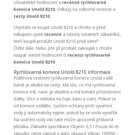
Uživatelské hodnocení a
recenze rychlovarné
konvice Unold 8210
. Odkazy na odborné recenze a
testy Unold 8210
.
Chystáte se koupit Unold 8210 a chcete si před
nákupem zjistit
recenze
a názory ostatních zákazníků,
kteří koupili produkt Unold 8210 před vámi?
Čtěte dále. Nebo jste již produkt zakoupili s chcete
naspat vlastní hodnocení či
recenzi rychlovarné
konvice Unold 8210
Rychlovarná konvice Unold 8210 informace
Půllitrová cestovní rychlovarná konvice Unold v bílé
barvě je ideální na cesty. Má vše, co má rychlovarná
konvice mít, navíc je skladná a má bohaté příslušenství
(šálky, lžíce a nádoba na čaje, kávu a cukr). Pokud se
od konvice vzdálíte, systém ochrany proti vyvaření
vody ji automaticky vypne, pokud by se voda vyvařila.
Na uvaření vody vás také může upozornit přídavná
píšťalka. Základní specifikace Objem: 0,5 l Pouze do el.
zásuvky, nelze zapojit v auto zásuvce Výkon: 1000W –