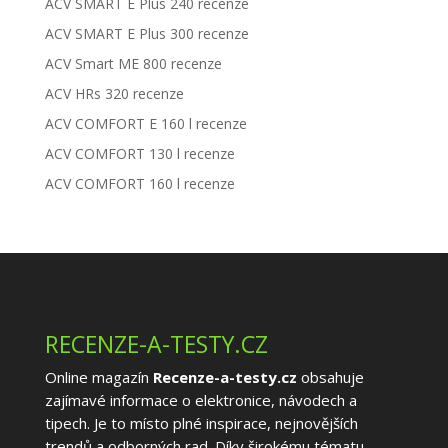
ACV SMART E Plus 240 recenze
ACV SMART E Plus 300 recenze
ACV Smart ME 800 recenze
ACV HRs 320 recenze
ACV COMFORT E 160 l recenze
ACV COMFORT 130 l recenze
ACV COMFORT 160 l recenze
RECENZE-A-TESTY.CZ
Online magazín
Recenze-a-testy.cz
obsahuje
zajímavé informace o elektronice, návodech a
tipech. Je to místo plné inspirace, nejnovějších
trendů a odborných rad. Díky širokému tématu