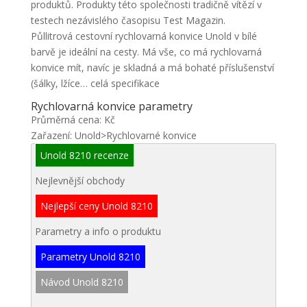
produktů. Produkty této společnosti tradičně vítězí v
testech nezávislého časopisu Test Magazin.
Půllitrová cestovní rychlovarná konvice Unold v bílé
barvě je ideální na cesty. Má vše, co má rychlovarná
konvice mít, navíc je skladná a má bohaté příslušenství
(šálky, lžíce… celá specifikace
Rychlovarná konvice parametry
Průměrná cena: Kč
Zařazení: Unold>Rychlovarné konvice
Unold 8210 recenze
Nejlevnější obchody
Nejlepší ceny Unold 8210
Parametry a info o produktu
Parametry Unold 8210
Návod Unold 8210