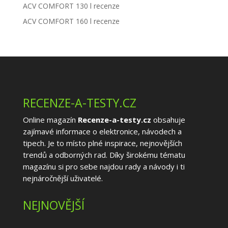
ACV COMFORT 130 l recenze
ACV COMFORT 160 l recenze
RECENZE-A-TESTY.CZ
Online magazín
Recenze-a-testy.cz
obsahuje
zajímavé informace o elektronice, návodech a
tipech. Je to místo plné inspirace, nejnovějších
trendů a odborných rad. Díky širokému tématu
magazínu si pro sebe najdou rady a návody i ti
nejnáročnější uživatelé.
NEJNOVĚJŠÍ