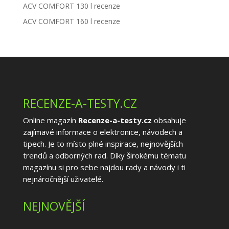
ACV COMFORT 130 l recenze
ACV COMFORT 160 l recenze
RECENZE-A-TESTY.CZ
Online magazín
Recenze-a-testy.cz
obsahuje
zajímavé informace o elektronice, návodech a
tipech. Je to místo plné inspirace, nejnovějších
trendů a odborných rad. Díky širokému tématu
magazínu si pro sebe najdou rady a návody i ti
nejnáročnější uživatelé.
NEJNOVĚJŠÍ