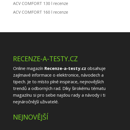
ACV COMFORT 130 l recenze
ACV COMFORT 160 l recenze
RECENZE-A-TESTY.CZ
Online magazín
Recenze-a-testy.cz
obsahuje
zajímavé informace o elektronice, návodech a
tipech. Je to místo plné inspirace, nejnovějších
trendů a odborných rad. Díky širokému tématu
magazínu si pro sebe najdou rady a návody i ti
nejnáročnější uživatelé.
NEJNOVĚJŠÍ