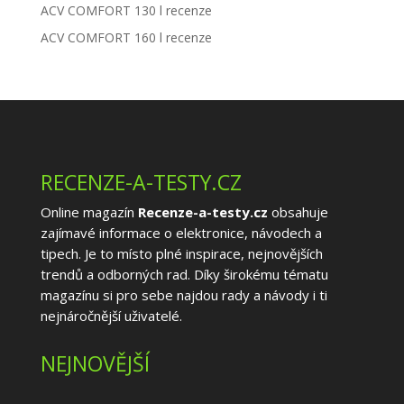
ACV COMFORT 130 l recenze
ACV COMFORT 160 l recenze
RECENZE-A-TESTY.CZ
Online magazín
Recenze-a-testy.cz
obsahuje
zajímavé informace o elektronice, návodech a
tipech. Je to místo plné inspirace, nejnovějších
trendů a odborných rad. Díky širokému tématu
magazínu si pro sebe najdou rady a návody i ti
nejnáročnější uživatelé.
NEJNOVĚJŠÍ