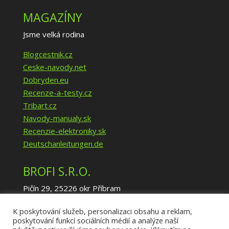
MAGAZÍNY
Jsme velká rodina
Blogcestnik.cz
Ceske-navody.net
Dobryden.eu
Recenze-a-testy.cz
Tribart.cz
Navody-manualy.sk
Recenzie-elektroniky.sk
Deutschanleitungen.de
BROFI S.R.O.
Pičín 29, 25226 okr Příbram
IČ: 02940035
K poskytování služeb, personalizaci obsahu a reklam,
DIČ: CZ02940035
poskytování funkcí sociálních médií a analýze naší
info@brofi.eu