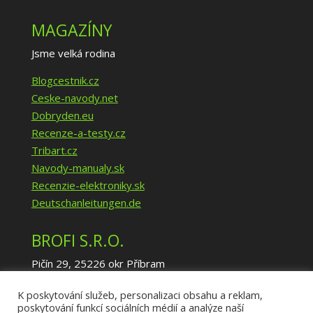
MAGAZÍNY
Jsme velká rodina
Blogcestnik.cz
Ceske-navody.net
Dobryden.eu
Recenze-a-testy.cz
Tribart.cz
Navody-manualy.sk
Recenzie-elektroniky.sk
Deutschanleitungen.de
BROFI S.R.O.
Pičín 29, 25226 okr Příbram
IČ: 02940035
K poskytování služeb, personalizaci obsahu a reklam,
DIČ: CZ02940035
poskytování funkcí sociálních médií a analýze naší
info@brofi.eu