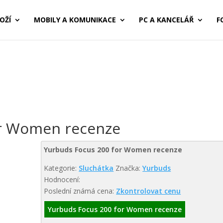
OŽÍ
MOBILY A KOMUNIKACE
PC A KANCELÁŘ
F
or Women recenze
Yurbuds Focus 200 for Women recenze
Kategorie:
Sluchátka
Značka:
Yurbuds
Hodnocení:
Poslední známá cena:
Zkontrolovat cenu
Yurbuds Focus 200 for Women recenze