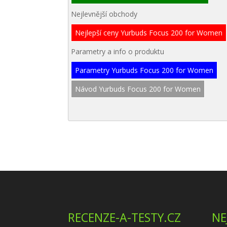
Nejlevnější obchody
Nejlepší ceny Yurbuds Focus 200 for Women
Parametry a info o produktu
Parametry Yurbuds Focus 200 for Women
Návod Yurbuds Focus 200 for Women
RECENZE-A-TESTY.CZ
NE