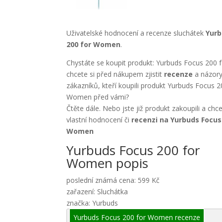
Uživatelské hodnocení a recenze sluchátek
Yurb
200 for Women
.
Chystáte se koupit produkt: Yurbuds Focus 200
chcete si před nákupem zjistit
recenze
a názory
zákazníků, kteří koupili produkt Yurbuds Focus 2
Women před vámi?
Čtěte dále. Nebo jste již produkt zakoupili a chc
vlastní hodnocení či
recenzi na Yurbuds Focus
Women
Yurbuds Focus 200 for
Women popis
poslední známá cena: 599 Kč
zařazení: Sluchátka
značka: Yurbuds
Yurbuds Focus 200 for Women recenze