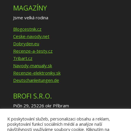
MAGAZÍNY
Jsme velká rodina
Blogcestnik.cz
Ceske-navody.net
Dobryden.eu
Recenze-a-testy.cz
Tribart.cz
Navody-manualy.sk
Recenzie-elektroniky.sk
Deutschanleitungen.de
BROFI S.R.O.
Pičín 29, 25226 okr Příbram
IČ: 02940035
K poskytování služeb, personalizaci obsahu a reklam,
DIČ: CZ02940035
poskytování funkcí sociálních médií a analýze naší
info@brofi.eu
návštěvnosti využíváme soubory cookie. Kliknutím na