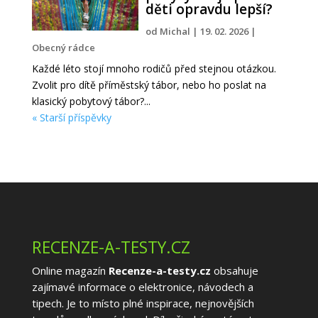
děti opravdu lepší?
od
Michal
|
19. 02. 2026
|
Obecný rádce
Každé léto stojí mnoho rodičů před stejnou otázkou.
Zvolit pro dítě příměstský tábor, nebo ho poslat na
klasický pobytový tábor?...
« Starší příspěvky
RECENZE-A-TESTY.CZ
Online magazín
Recenze-a-testy.cz
obsahuje
zajímavé informace o elektronice, návodech a
tipech. Je to místo plné inspirace, nejnovějších