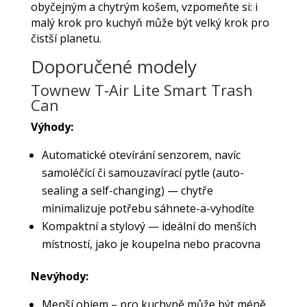
obyčejným a chytrým košem, vzpomeňte si: i
malý krok pro kuchyň může být velký krok pro
čistší planetu.
Doporučené modely
Townew T‑Air Lite Smart Trash
Can
Výhody:
Automatické otevírání senzorem, navíc
samoléčící či samouzavírací pytle (auto-
sealing a self-changing) — chytře
minimalizuje potřebu sáhnete-a-vyhodíte
Kompaktní a stylový — ideální do menších
místností, jako je koupelna nebo pracovna
Nevýhody:
Menší objem – pro kuchyně může být méně