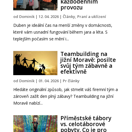
každodenním
provozu
od
Dominik
|
12. 04. 2026
|
Články
,
Praní a uklízení
Duben je ideální čas na menší změny v domácnosti,
které vám usnadní fungování během jara a léta. S
teplejším počasím se mění i...
Teambuilding na
jižní Moravě: posilte
svůj tým zábavně a
efektivně
od
Dominik
|
01. 04. 2026
|
Pr články
Hledáte originální způsob, jak stmelit váš firemní tým a
zároveň zažít den plný zábavy? Teambuilding na jižní
Moravě nabízí...
Příměstské tábory
vs. celotáborové
pobyty. Co je pro