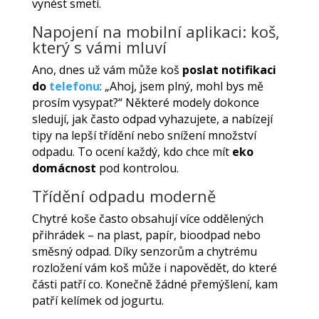
vynést smetí.
Napojení na mobilní aplikaci: koš,
který s vámi mluví
Ano, dnes už vám může koš
poslat notifikaci
do
telefonu
: „Ahoj, jsem plný, mohl bys mě
prosím vysypat?“ Některé modely dokonce
sledují, jak často odpad vyhazujete, a nabízejí
tipy na lepší třídění nebo snížení množství
odpadu. To ocení každý, kdo chce mít
eko
domácnost
pod kontrolou.
Třídění odpadu moderně
Chytré koše často obsahují více oddělených
přihrádek – na plast, papír, bioodpad nebo
směsný odpad. Díky senzorům a chytrému
rozložení vám koš může i napovědět, do které
části patří co. Konečně žádné přemýšlení, kam
patří kelímek od jogurtu.