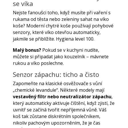
se víka
Nejste fanoušci toho, když musíte při vaření s
rukama od těsta nebo zeleniny sahat na víko
koše? Moderní chytré koše používají pohybové
senzory, které víko otevřou automaticky,
jakmile se přiblížíte. Hygiena level 100.
Malý bonus?
Pokud se v kuchyni nudíte,
můžete si připadat jako kouzelník – mávnete
rukou a víko poslechne.
Senzor zápachu: ticho a čisto
Zapomeňte na klasické osvěžovače s vůní
„chemické levandule“. Některé modely mají
vestavěný filtr nebo neutralizátor zápachu
,
který automaticky aktivuje čištění, když zjistí, že
uvnitř se začíná tvořit nepříjemná vůně. Váš
koš tak zůstane diskrétním společníkem,
nikoliv pachovým upozorněním, že je čas