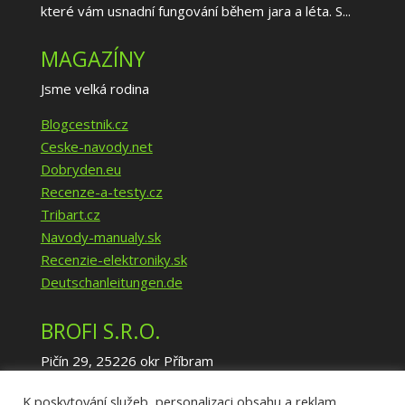
které vám usnadní fungování během jara a léta. S...
MAGAZÍNY
Jsme velká rodina
Blogcestnik.cz
Ceske-navody.net
Dobryden.eu
Recenze-a-testy.cz
Tribart.cz
Navody-manualy.sk
Recenzie-elektroniky.sk
Deutschanleitungen.de
BROFI S.R.O.
Pičín 29, 25226 okr Příbram
IČ: 02940035
K poskytování služeb, personalizaci obsahu a reklam,
DIČ: CZ02940035