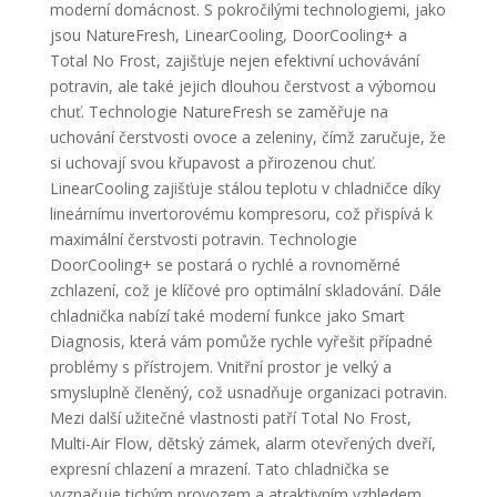
moderní domácnost. S pokročilými technologiemi, jako
jsou NatureFresh, LinearCooling, DoorCooling+ a
Total No Frost, zajišťuje nejen efektivní uchovávání
potravin, ale také jejich dlouhou čerstvost a výbornou
chuť. Technologie NatureFresh se zaměřuje na
uchování čerstvosti ovoce a zeleniny, čímž zaručuje, že
si uchovají svou křupavost a přirozenou chuť.
LinearCooling zajišťuje stálou teplotu v chladničce díky
lineárnímu invertorovému kompresoru, což přispívá k
maximální čerstvosti potravin. Technologie
DoorCooling+ se postará o rychlé a rovnoměrné
zchlazení, což je klíčové pro optimální skladování. Dále
chladnička nabízí také moderní funkce jako Smart
Diagnosis, která vám pomůže rychle vyřešit případné
problémy s přístrojem. Vnitřní prostor je velký a
smysluplně členěný, což usnadňuje organizaci potravin.
Mezi další užitečné vlastnosti patří Total No Frost,
Multi-Air Flow, dětský zámek, alarm otevřených dveří,
expresní chlazení a mrazení. Tato chladnička se
vyznačuje tichým provozem a atraktivním vzhledem,