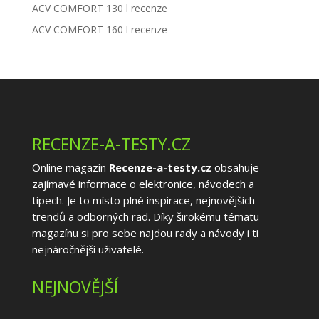
ACV COMFORT 130 l recenze
ACV COMFORT 160 l recenze
RECENZE-A-TESTY.CZ
Online magazín
Recenze-a-testy.cz
obsahuje
zajímavé informace o elektronice, návodech a
tipech. Je to místo plné inspirace, nejnovějších
trendů a odborných rad. Díky širokému tématu
magazínu si pro sebe najdou rady a návody i ti
nejnáročnější uživatelé.
NEJNOVĚJŠÍ