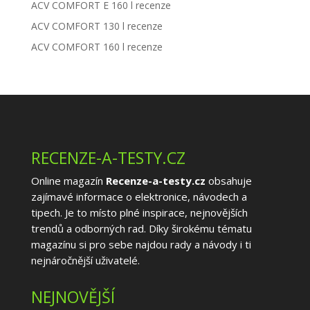
ACV COMFORT E 160 l recenze
ACV COMFORT 130 l recenze
ACV COMFORT 160 l recenze
RECENZE-A-TESTY.CZ
Online magazín
Recenze-a-testy.cz
obsahuje
zajímavé informace o elektronice, návodech a
tipech. Je to místo plné inspirace, nejnovějších
trendů a odborných rad. Díky širokému tématu
magazínu si pro sebe najdou rady a návody i ti
nejnáročnější uživatelé.
NEJNOVĚJŠÍ